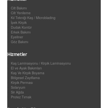
Cilt Bakımı
Cilt Yenileme
Kıl Tekniği Kaş / Microblading
İpek Kirpik
Dudak Kontür
Erkek Bakımı
Eyeliner
Göz Bakımı
Hizmetler
Kaş Laminasyonu / Kirpik Laminasyonu
El ve Ayak Bakımları
Kaş Ve Kirpik Boyama
Bölgesel Zayıflama
Kirpik Perması
Solaryum
Sir Ağda
Protez Tırnak