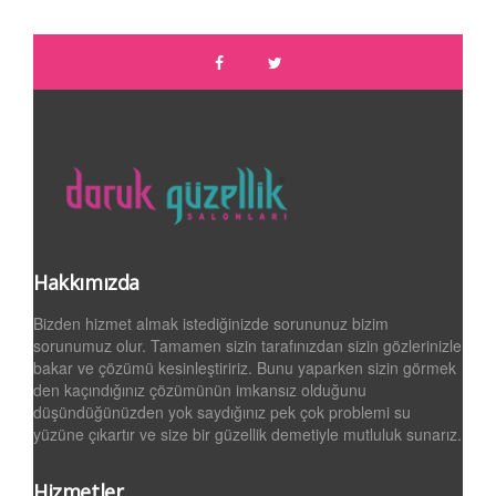
Hakkımızda
Bizden hizmet almak istediğinizde sorununuz bizim
sorunumuz olur. Tamamen sizin tarafınızdan sizin gözlerinizle
bakar ve çözümü kesinleştiririz. Bunu yaparken sizin görmek
den kaçındığınız çözümünün imkansız olduğunu
düşündüğünüzden yok saydığınız pek çok problemi su
yüzüne çıkartır ve size bir güzellik demetiyle mutluluk sunarız.
Hizmetler