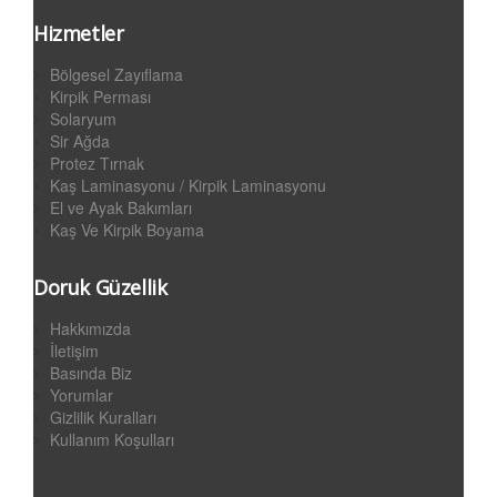
Hizmetler
Bölgesel Zayıflama
Kirpik Perması
Solaryum
Sir Ağda
Protez Tırnak
Kaş Laminasyonu / Kirpik Laminasyonu
El ve Ayak Bakımları
Kaş Ve Kirpik Boyama
Doruk Güzellik
Hakkımızda
İletişim
Basında Biz
Yorumlar
Gizlilik Kuralları
Kullanım Koşulları