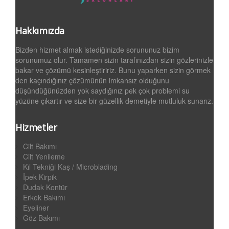
Hakkımızda
Bizden hizmet almak istediğinizde sorununuz bizim
sorunumuz olur. Tamamen sizin tarafınızdan sizin gözlerinizle
bakar ve çözümü kesinleştiririz. Bunu yaparken sizin görmek
den kaçındığınız çözümünün imkansız olduğunu
düşündüğünüzden yok saydığınız pek çok problemi su
yüzüne çıkartır ve size bir güzellik demetiyle mutluluk sunarız.
Hizmetler
Cilt Bakımı
Cilt Yenileme
Kıl Tekniği Kaş / Microblading
İpek Kirpik
Dudak Kontür
Erkek Bakımı
Eyeliner
Göz Bakımı