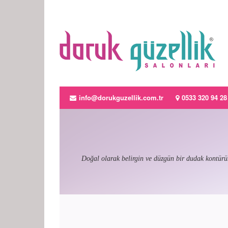
info@dorukguzellik.com.tr
0533 320 94 28
Doğal olarak belirgin ve düzgün bir dudak kontürün