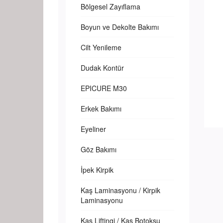
Bölgesel Zayıflama
Boyun ve Dekolte Bakımı
Cilt Yenileme
Dudak Kontür
EPICURE M30
Erkek Bakımı
Eyeliner
Göz Bakımı
İpek Kirpik
Kaş Laminasyonu / Kirpik
Laminasyonu
Kaş Liftingi / Kaş Botoksu