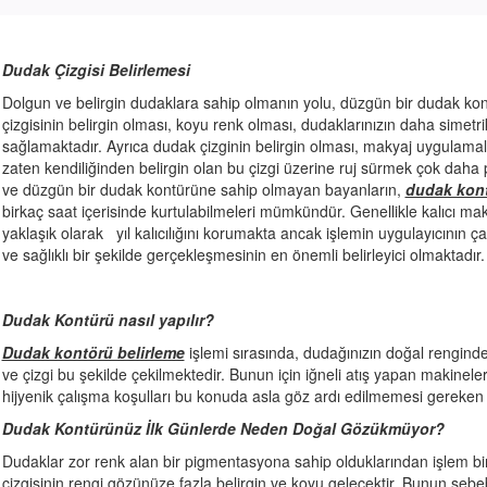
Dudak Çizgisi Belirlemesi
Dolgun ve belirgin dudaklara sahip olmanın yolu, düzgün bir dudak k
çizgisinin belirgin olması, koyu renk olması, dudaklarınızın daha sime
sağlamaktadır. Ayrıca dudak çizginin belirgin olması, makyaj uygulama
zaten kendiliğinden belirgin olan bu çizgi üzerine ruj sürmek çok daha p
ve düzgün bir dudak kontürüne sahip olmayan bayanların,
dudak kont
birkaç saat içerisinde kurtulabilmeleri mümkündür. Genellikle kalıcı ma
yaklaşık olarak yıl kalıcılığını korumakta ancak işlemin uygulayıcının çal
ve sağlıklı bir şekilde gerçekleşmesinin en önemli belirleyici olmaktadır.
Dudak Kontürü nasıl yapılır?
Dudak kontörü belirleme
işlemi sırasında, dudağınızın doğal renginde
ve çizgi bu şekilde çekilmektedir. Bunun için iğneli atış yapan makineler t
hijyenik çalışma koşulları bu konuda asla göz ardı edilmemesi gereken
Dudak Kontürünüz İlk Günlerde Neden Doğal Gözükmüyor?
Dudaklar zor renk alan bir pigmentasyona sahip olduklarından işlem bi
çizgisinin rengi gözünüze fazla belirgin ve koyu gelecektir. Bunun sebe