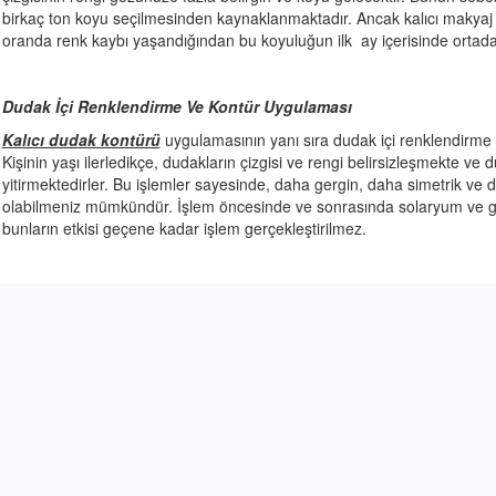
birkaç ton koyu seçilmesinden kaynaklanmaktadır. Ancak kalıcı makyaj u
oranda renk kaybı yaşandığından bu koyuluğun ilk ay içerisinde ortadan
Dudak İçi Renklendirme Ve Kontür Uygulaması
Kalıcı dudak kontürü
uygulamasının yanı sıra dudak içi renklendirme u
Kişinin yaşı ilerledikçe, dudakların çizgisi ve rengi belirsizleşmekte 
yitirmektedirler. Bu işlemler sayesinde, daha gergin, daha simetrik v
olabilmeniz mümkündür. İşlem öncesinde ve sonrasında solaryum ve gü
bunların etkisi geçene kadar işlem gerçekleştirilmez.