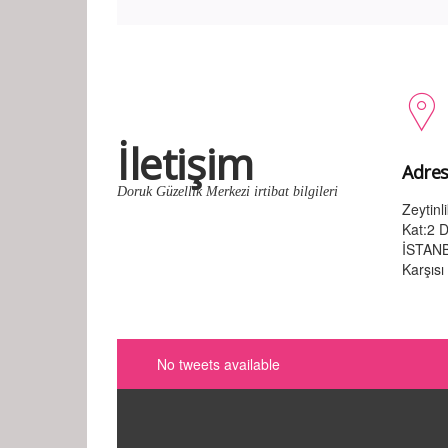
İletişim
Adres
Doruk Güzellik Merkezi irtibat bilgileri
Zeytin
Kat:2 D
İSTANB
Karşısı
No tweets available